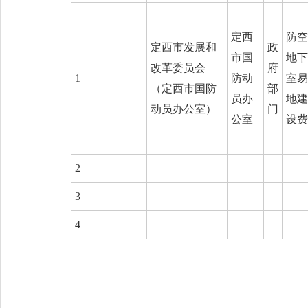
定西
防空
定西市发展和
政
市国
地下
改革委员会
府
1
防动
室易
（定西市国防
部
员办
地建
动员办公室）
门
公室
设费
2
3
4